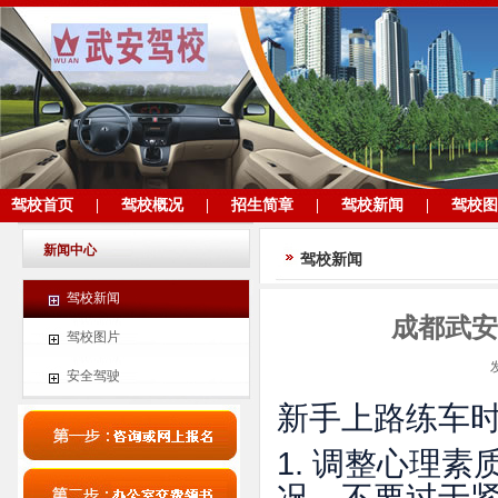
驾校首页
|
驾校概况
|
招生简章
|
驾校新闻
|
驾校图
新闻中心
驾校新闻
驾校新闻
成都武安
驾校图片
安全驾驶
新手上路练车
1. 调整心理