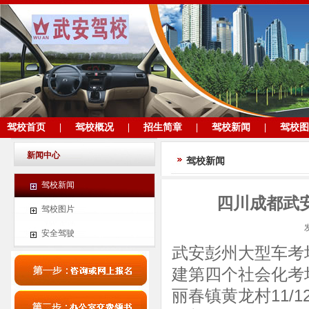
驾校首页
|
驾校概况
|
招生简章
|
驾校新闻
|
驾校图
新闻中心
驾校新闻
驾校新闻
四川成都武安
驾校图片
安全驾驶
武安彭州大型车考
建第四个社会化考
丽春镇黄龙村11/