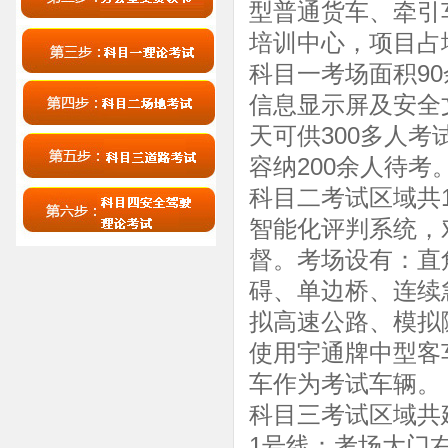
型普通货车、牵引
培训中心，项目占
科目一考场面积9
信息显示屏及安全
天可供300多人考
容纳200余人待考
科目二考试区域共
智能化评判系统，
督。考场设有：直
碍、单边桥、连续
拟高速公路、模拟
使用宇通牌中型客
车作为考试车辆。
科目三考试区域共
1号线：考场大门右